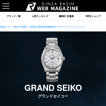
ブランド一覧
人気ランキング
腕時計 定価表
WEBショップ
>
高級ブランド時計-HOME
>
GINZA RASIN高級腕時計ブログ
グランドセイコー
GRAND SEIKO
ブランドから記事を探す
グランドセイコー
ロレックス
オメガ