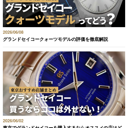
動画コンテンツ
2026/06/08
おすすめコンテンツをGINZA RASINスタッフがご紹介
グランドセイコークォーツモデルの評価を徹底解説
GINZA RASIN Youtubeチャンネル
SNS
GINZA RASINオンラインショップ
GINZA RASIN買取サイト
2026/06/02
東京でグランドセイコーを購入するならオススメの店はど