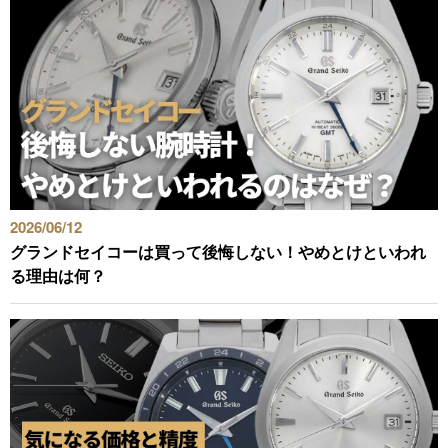
すべてのブランドから探す
新着記事
ブランド別定価表
2026/06/12
グランドセイコーは買って後悔しない！やめとけといわれ
腕時計入門ガイド
る理由は何？
腕時計メンテナンス大全
人気ランキング
腕時計クイズ
監修者一覧