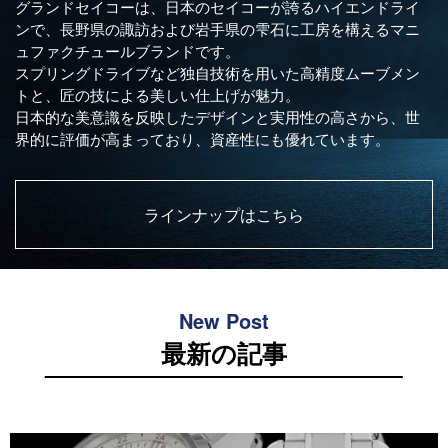
グランドセイコーは、日本のセイコーが誇るハイエンドライ
ンで、長野県の諏訪および岩手県の雫石に工房を構えるマニ
ュファクチュールブランドです。
オーデマピゲ
パテックフィリップ
スプリングドライブなど独自技術を用いた高精度ムーブメン
トと、匠の技による美しい仕上げが魅力。
ヴァシュロンコンスタンタ
グランドセイコー
日本的な美意識を反映したデザインと実用性の高さから、世
ン
界的に評価が高まっており、資産性にも優れています。
チューダー
タグホイヤー
ラインナップはこちら
ジャガールクルト
ウブロ
カルティエ
ランゲ＆ゾーネ
New Post
最新の記事
パネライ
ブレゲ
フランクミュラー
IWC