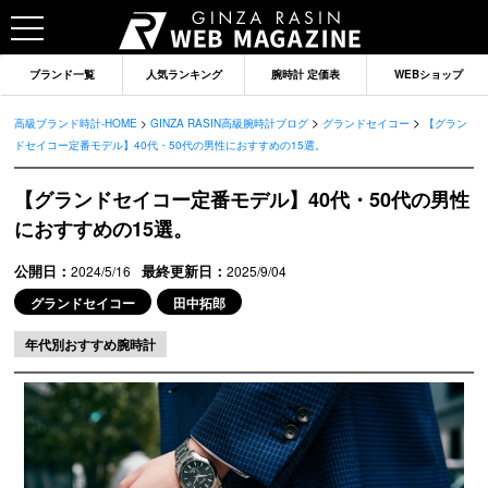
ブランド一覧
人気ランキング
腕時計 定価表
WEBショップ
>
>
高級ブランド時計-HOME
>
GINZA RASIN高級腕時計ブログ
グランドセイコー
【グラン
ドセイコー定番モデル】40代・50代の男性におすすめの15選。
【グランドセイコー定番モデル】40代・50代の男性
におすすめの15選。
公開日：
最終更新日：
2024/5/16
2025/9/04
グランドセイコー
田中拓郎
年代別おすすめ腕時計
ブランドから記事を探す
ロレックス
オメガ