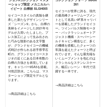
ーショップ限定 メカニカルハ
261
イビート 白樺林 SLGH005
セイコーが世界に誇る、現代
グ
セイコースタイルの真髄を継
の最高峰クォーツムーブメン
も
承した新たなデザインシリー
トとして名高い9F系キャリバ
デ
ズ「シーズン9」から、白樺の
ーを搭載したグランドセイコ
さ
美林をイメージした2021年モ
ー。ツインパルス制御モータ
模
デルが入荷いたしました。プ
ー・バックラッシュオートア
彩
レス加工によって生み出され
ジャスト機構・スーパーシー
イ
た巧みな陰影のある文字盤
ルドキャビン構造など、多く
イ
が、グランドセイコーの機械
の機構を搭載したクォーツの
続
式時計が作られる岩手県雫石
常識を超えたクォーツと呼ば
ル
町の、グランドセイコースタ
れています。そんな最先端を
で
ジオの近くにある日本有数の
いくムーブメントを包むのは
ま
白樺の力強さを表現していま
クラシカルなステンレスケー
す。キャリバー9SA5を搭載。
ス。幅広いシーン・年代で活
10気圧防水。こちらは、マス
躍する一本です。
→
ターショップ限定モデルとな
ります。
→商品詳細はこちら
→商品詳細はこちら