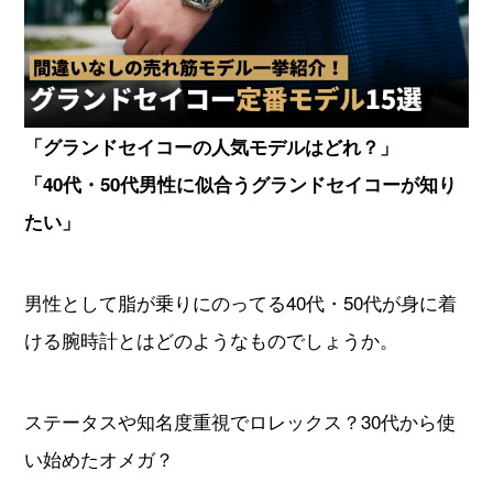
オーデマピゲ
パテックフィリップ
ヴァシュロンコンスタンタ
グランドセイコー
ン
「グランドセイコーの人気モデルはどれ？」
「40代・50代男性に似合うグランドセイコーが知り
チューダー
タグホイヤー
たい」
ジャガールクルト
ウブロ
男性として脂が乗りにのってる40代・50代が身に着
カルティエ
ランゲ＆ゾーネ
ける腕時計とはどのようなものでしょうか。
パネライ
ブレゲ
ステータスや知名度重視でロレックス？30代から使
フランクミュラー
IWC
い始めたオメガ？