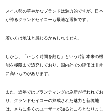
スイス勢の華やかなブランドは魅力的ですが、日本
すべてのブランドから探す
が誇るグランドセイコーも最適な選択です。
若い方は地味と感じるかもしれません。
新着記事
ブランド別定価表
しかし、「正しく時間を刻む」という時計本来の機
腕時計入門ガイド
能を極限まで追究しており、国内外での評価は非常
に高いものがあります。
腕時計メンテナンス大全
人気ランキング
また、近年ではブランディングの刷新が行われてお
腕時計クイズ
り、グランドセイコーの熟成された魅力と新境地
は、さらに多くのユーザーが知るところとなりまし
監修者一覧