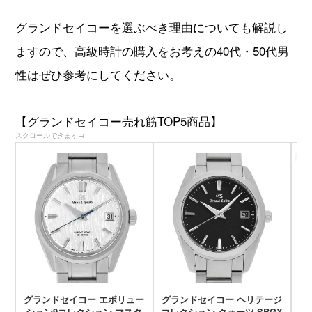
GINZA RASIN店舗情報
グランドセイコーを選ぶべき理由についても解説し
運営会社
ますので、高級時計の購入をお考えの40代・50代男
性はぜひ参考にしてください。
【グランドセイコー売れ筋TOP5商品】
スクロールできます→
グランドセイコー エボリュー
グランドセイコー ヘリテージ
グ
ション9コレクション マスタ
コレクション クォーツ SBGX
コ