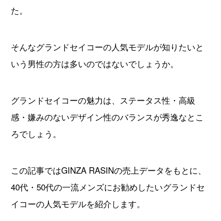
た。
動画コンテンツ
そんなグランドセイコーの人気モデルが知りたいと
おすすめコンテンツをGINZA RASINスタッフがご紹介
いう男性の方は多いのではないでしょうか。
GINZA RASIN Youtubeチャンネル
グランドセイコーの魅力は、ステータス性・高級
SNS
感・嫌みのないデザイン性のバランスが秀逸なとこ
ろでしょう。
この記事ではGINZA RASINの売上データをもとに、
GINZA RASINオンラインショップ
40代・50代の一流メンズにお勧めしたいグランドセ
GINZA RASIN買取サイト
イコーの人気モデルを紹介します。