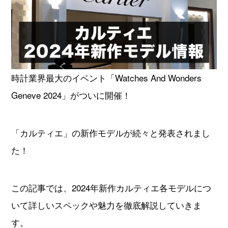
オーデマピゲ
パテックフィリップ
ヴァシュロンコンスタンタ
グランドセイコー
ン
時計業界最大のイベント「Watches And Wonders
チューダー
タグホイヤー
Geneve 2024」がついに開催！
ジャガールクルト
ウブロ
「カルティエ」の新作モデルが続々と発表されまし
カルティエ
ランゲ＆ゾーネ
た！
パネライ
ブレゲ
この記事では、2024年新作カルティエ各モデルにつ
いて詳しいスペックや魅力を徹底解説していきま
フランクミュラー
IWC
す。