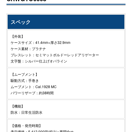
スペック
【外装】
ケースサイズ：41.4mm×厚さ32.9mm
ケース素材：プラチナ
ブレスレット：セミマットボルドーレッドアリゲーター
文字盤：シルバー仕上げオパライン
【ムーブメント】
駆動方式：手巻き
ムーブメント：Cal.1928 MC
パワーリザーブ：約38時間
【機能】
防水：日常生活防水
【価格・発売時期】
予定価格：5,412,000円(税込)※要問合せ