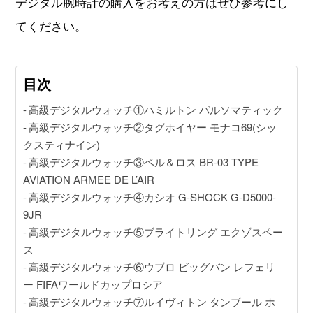
デジタル腕時計の購入をお考えの方はぜひ参考にし
てください。
動画コンテンツ
目次
おすすめコンテンツをGINZA RASINスタッフがご紹介
GINZA RASIN Youtubeチャンネル
高級デジタルウォッチ①ハミルトン パルソマティック
高級デジタルウォッチ②タグホイヤー モナコ69(シッ
クスティナイン)
SNS
高級デジタルウォッチ③ベル＆ロス BR-03 TYPE
AVIATION ARMEE DE L’AIR
高級デジタルウォッチ④カシオ G-SHOCK G-D5000-
9JR
高級デジタルウォッチ⑤ブライトリング エクゾスペー
ス
GINZA RASINオンラインショップ
高級デジタルウォッチ⑥ウブロ ビッグバン レフェリ
GINZA RASIN買取サイト
ー FIFAワールドカップロシア
高級デジタルウォッチ⑦ルイヴィトン タンブール ホ