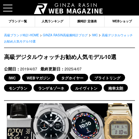
ブランド一覧
人気ランキング
腕時計 定価表
WEBショップ
>
>
高級ブランド時計-HOME
>
GINZA RASIN高級腕時計ブログ
IWC
高級デジタルウォッチ
お勧め人気モデル10選
高級デジタルウォッチお勧め人気モデル10選
公開日：
最終更新日：
2019/4/07
2025/4/07
IWC
WEBマガジン
タグホイヤー
ブライトリング
モンブラン
ランゲ＆ゾーネ
ルイヴィトン
南幸太朗
ブランドから記事を探す
ロレックス
オメガ