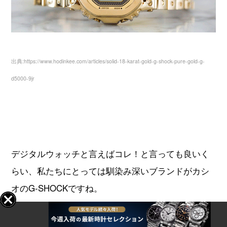
出典:https://www.hodinkee.com/articles/solid-18-karat-gold-g-shock-pure-gold-g-
d5000-9jr
デジタルウォッチと言えばコレ！と言っても良いく
らい、私たちにとっては馴染み深いブランドがカシ
オのG-SHOCKですね。
男性であれば、一本は所有したことがあるかもしれ
ません。