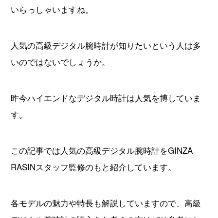
いらっしゃいますね。
すべてのブランドから探す
人気の高級デジタル腕時計が知りたいという人は多
いのではないでしょうか。
新着記事
昨今ハイエンドなデジタル時計は人気を博していま
ブランド別定価表
す。
腕時計入門ガイド
腕時計メンテナンス大全
この記事では人気の高級デジタル腕時計をGINZA
RASINスタッフ監修のもと紹介しています。
人気ランキング
腕時計クイズ
各モデルの魅力や特長も解説していますので、高級
監修者一覧