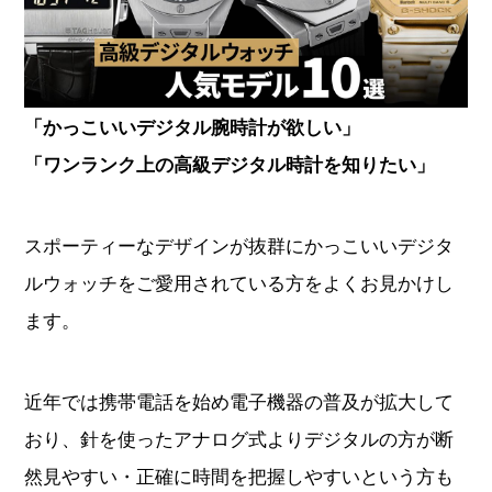
オーデマピゲ
パテックフィリップ
ヴァシュロンコンスタンタ
グランドセイコー
「かっこいいデジタル腕時計が欲しい」
ン
「ワンランク上の高級デジタル時計を知りたい」
チューダー
タグホイヤー
スポーティーなデザインが抜群にかっこいいデジタ
ジャガールクルト
ウブロ
ルウォッチをご愛用されている方をよくお見かけし
ます。
カルティエ
ランゲ＆ゾーネ
パネライ
ブレゲ
近年では携帯電話を始め電子機器の普及が拡大して
おり、針を使ったアナログ式よりデジタルの方が断
フランクミュラー
IWC
然見やすい・正確に時間を把握しやすいという方も