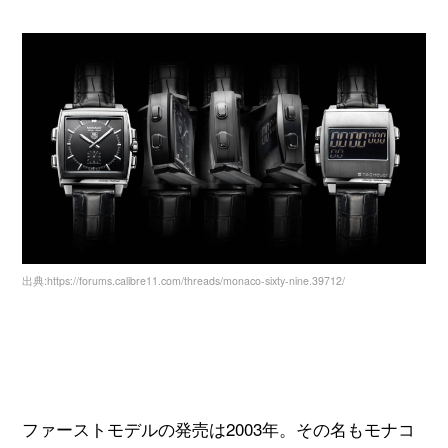
出典:https://forums.calibre11.com/threads/monaco-sixty-nine.39712/
ファーストモデルの発売は2003年。その名もモナコ