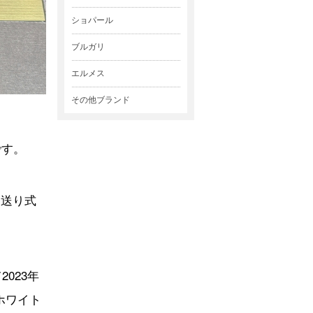
ショパール
ブルガリ
エルメス
その他ブランド
です。
日送り式
023年
Kホワイト