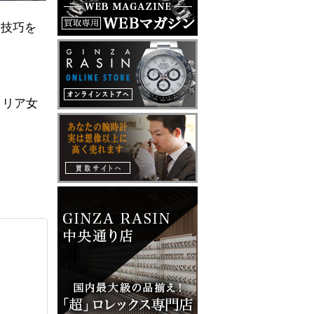
・技巧を
トリア女
。