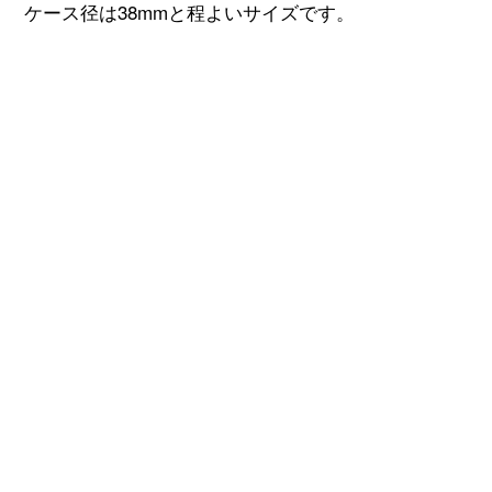
86060/000R-9640
トラディショナルシリーズとしては、かなり個性的
な「86060/000R-9640」 。
このモデルは世界各国の時刻が分かるワールドタイ
ム機能を搭載しており、世界37カ国の現在時刻が瞬
時にわかります。
また、文字盤中央には世界地図が描かれており、こ
れにより昼夜の判別も可能です｡
これだけの機能をリューズ1つで操作できるのは驚く