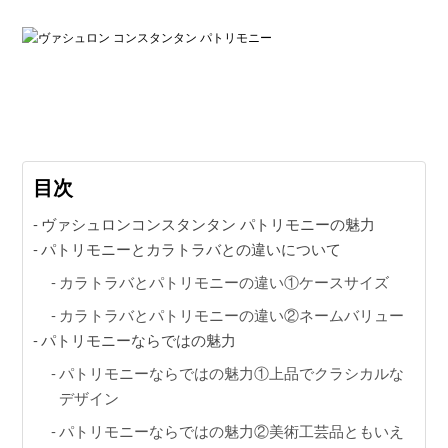
動画コンテンツ
おすすめコンテンツをGINZA RASINスタッフがご紹介
GINZA RASIN Youtubeチャンネル
目次
SNS
ヴァシュロンコンスタンタン パトリモニーの魅力
パトリモニーとカラトラバとの違いについて
カラトラバとパトリモニーの違い①ケースサイズ
カラトラバとパトリモニーの違い②ネームバリュー
パトリモニーならではの魅力
GINZA RASINオンラインショップ
パトリモニーならではの魅力①上品でクラシカルな
デザイン
GINZA RASIN買取サイト
パトリモニーならではの魅力②美術工芸品ともいえ