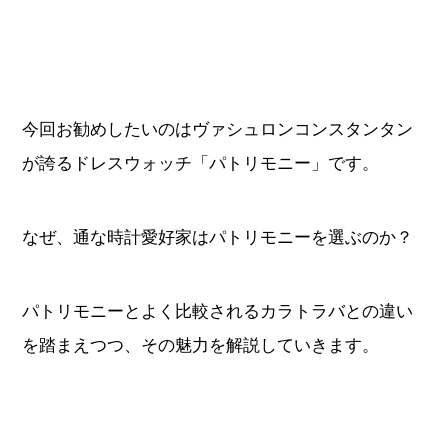
すべてのブランドから探す
今回お勧めしたいのはヴァシュロンコンスタンタン
が誇るドレスウォッチ「パトリモニー」です。
新着記事
ブランド別定価表
なぜ、通な時計愛好家はパトリモニーを選ぶのか？
腕時計入門ガイド
腕時計メンテナンス大全
パトリモニーとよく比較されるカラトラバとの違い
を踏まえつつ、その魅力を解説していきます。
人気ランキング
腕時計クイズ
監修者一覧