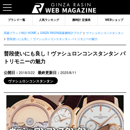
ブランド一覧
人気ランキング
腕時計 定価表
WEBショップ
>
高級ブランド時計-HOME
>
GINZA RASIN高級腕時計ブログ
ヴァシュロンコンスタンタン
>
普段使いにも良し！ヴァシュロンコンスタンタン パトリモニーの魅力
普段使いにも良し！ヴァシュロンコンスタンタン パ
トリモニーの魅力
公開日：
最終更新日：
2018/3/22
2025/8/11
ヴァシュロンコンスタンタン
ブランドから記事を探す
ロレックス
オメガ