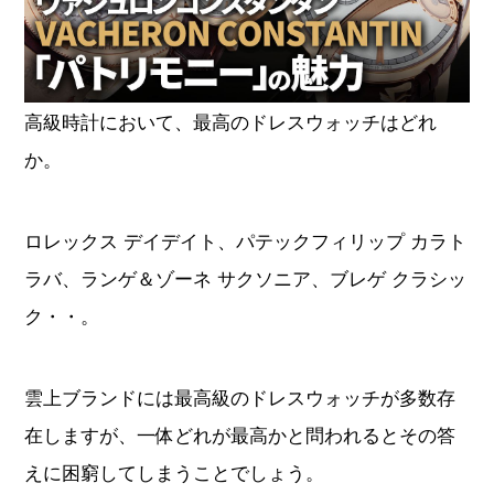
オーデマピゲ
パテックフィリップ
ヴァシュロンコンスタンタ
高級時計において、最高のドレスウォッチはどれ
グランドセイコー
ン
か。
チューダー
タグホイヤー
ロレックス デイデイト、パテックフィリップ カラト
ジャガールクルト
ウブロ
ラバ、ランゲ＆ゾーネ サクソニア、ブレゲ クラシッ
ク・・。
カルティエ
ランゲ＆ゾーネ
パネライ
ブレゲ
雲上ブランドには最高級のドレスウォッチが多数存
在しますが、一体どれが最高かと問われるとその答
フランクミュラー
IWC
えに困窮してしまうことでしょう。