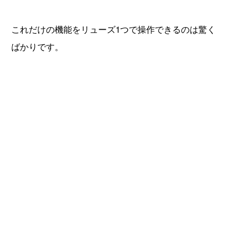
動巻きCal.2460WTを搭載。複雑機構を搭載していな
がらも、最高品質の精度も兼ね備えています。
ケース直径は42.5mmと雲上時計ブランドのモデルと
しては大型サイズ。
世界を飛び回るビジネスマンに是非お手に取ってい
ただきたい一本です。
パトリモニー コンテンポラリー