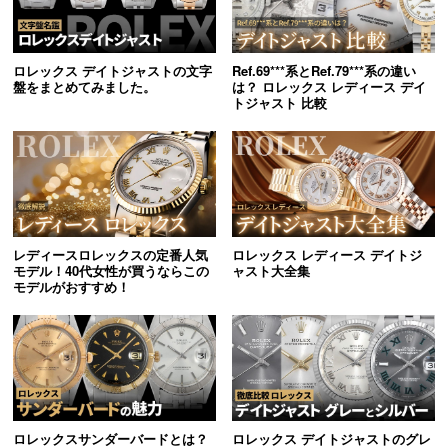
オーデマピゲ
パテックフィリップ
ロレックス デイトジャストの文字
Ref.69***系とRef.79***系の違い
盤をまとめてみました。
は？ ロレックス レディース デイ
ヴァシュロンコンスタンタ
トジャスト 比較
グランドセイコー
ン
チューダー
タグホイヤー
ジャガールクルト
ウブロ
レディースロレックスの定番人気
ロレックス レディース デイトジ
モデル！40代女性が買うならこの
ャスト大全集
モデルがおすすめ！
カルティエ
ランゲ＆ゾーネ
パネライ
ブレゲ
フランクミュラー
IWC
ロレックスサンダーバードとは？
ロレックス デイトジャストのグレ