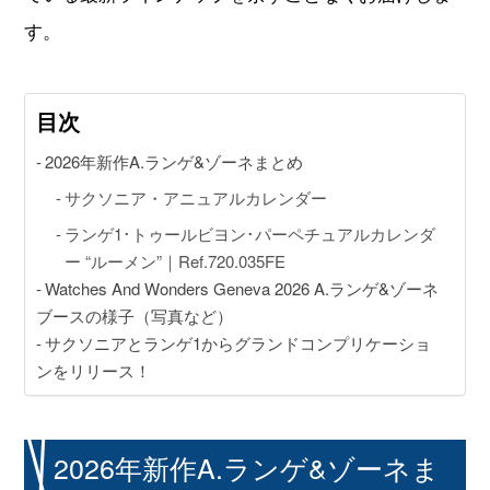
す。
動画コンテンツ
目次
おすすめコンテンツをGINZA RASINスタッフがご紹介
2026年新作A.ランゲ&ゾーネまとめ
GINZA RASIN Youtubeチャンネル
サクソニア・アニュアルカレンダー
ランゲ1･トゥールビヨン･パーペチュアルカレンダ
SNS
ー “ルーメン”｜Ref.720.035FE
Watches And Wonders Geneva 2026 A.ランゲ&ゾーネ
ブースの様子（写真など）
サクソニアとランゲ1からグランドコンプリケーショ
ンをリリース！
GINZA RASINオンラインショップ
GINZA RASIN買取サイト
2026年新作A.ランゲ&ゾーネま