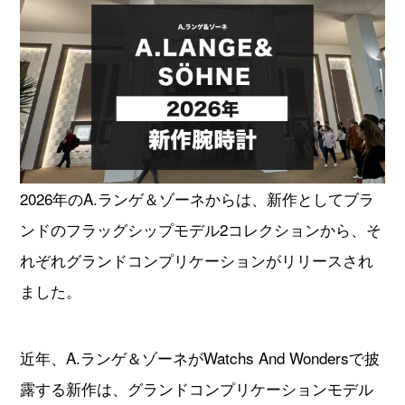
オーデマピゲ
パテックフィリップ
ヴァシュロンコンスタンタ
グランドセイコー
ン
チューダー
タグホイヤー
2026年のA.ランゲ＆ゾーネからは、新作としてブラ
ジャガールクルト
ウブロ
ンドのフラッグシップモデル2コレクションから、そ
れぞれグランドコンプリケーションがリリースされ
カルティエ
ランゲ＆ゾーネ
ました。
パネライ
ブレゲ
近年、A.ランゲ＆ゾーネがWatchs And Wondersで披
フランクミュラー
IWC
露する新作は、グランドコンプリケーションモデル