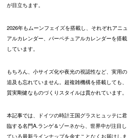
が目立ちます。
すべてのブランドから探す
2026年もムーンフェイズを搭載し、それぞれアニュ
アルカレンダー、パーペチュアルカレンダーを搭載
しています。
新着記事
ブランド別定価表
もちろん、小サイズ化や夜光の視認性など、実用の
腕時計入門ガイド
追及も忘れていません。超複雑機構を搭載しても、
質実剛健なものづくりスタイルは貫かれています。
腕時計メンテナンス大全
人気ランキング
本記事では、ドイツの時計王国グラスヒュッテに君
腕時計クイズ
臨する名門A.ランゲ＆ゾーネから、世界中が注目し
監修者一覧
ている最新ラインナップを余すことなくお届けしま