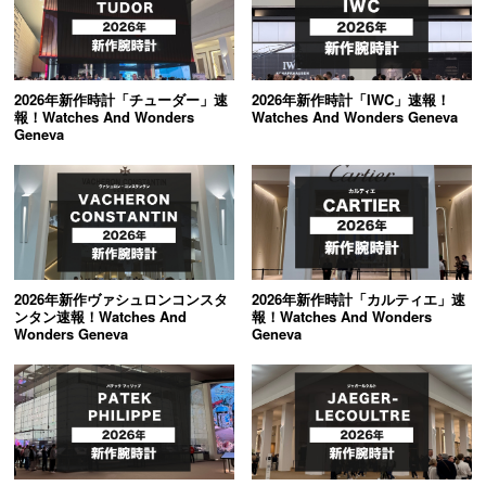
オーデマピゲ
パテックフィリップ
2026年新作時計「チューダー」速
2026年新作時計「IWC」速報！
ヴァシュロンコンスタンタ
報！Watches And Wonders
Watches And Wonders Geneva
グランドセイコー
ン
Geneva
チューダー
タグホイヤー
ジャガールクルト
ウブロ
2026年新作ヴァシュロンコンスタ
2026年新作時計「カルティエ」速
カルティエ
ランゲ＆ゾーネ
ンタン速報！Watches And
報！Watches And Wonders
Wonders Geneva
Geneva
パネライ
ブレゲ
フランクミュラー
IWC