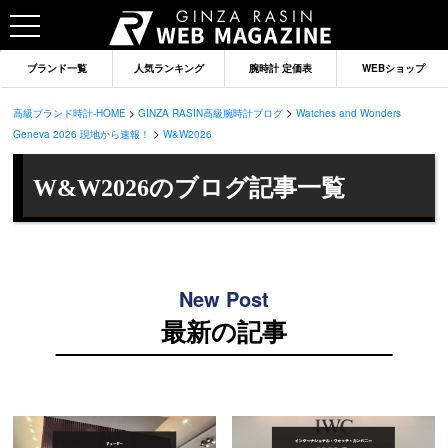
ブランド一覧
人気ランキング
腕時計 定価表
WEBショップ
>
高級ブランド時計-HOME
>
GINZA RASIN高級腕時計ブログ
Watches and Wonders
>
Geneva 2026 現地から速報！
W&W2026
W&W2026のブログ記事一覧
New Post
最新の記事
ブランドから記事を探す
ロレックス
オメガ