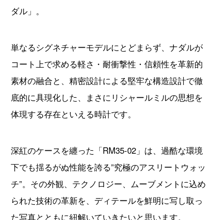
ダル」。
すべてのブランドから探す
単なるシグネチャーモデルにとどまらず、ナダルが
コート上で求める軽さ・耐衝撃性・信頼性を革新的
素材の融合と、精密設計による堅牢な構造設計で徹
新着記事
底的に具現化した、まさにリシャールミルの思想を
ブランド別定価表
体現する存在といえる時計です。
腕時計入門ガイド
腕時計メンテナンス大全
深紅のケースを纏った「RM35-02」は、過酷な環境
下でも揺るがぬ性能を誇る”究極のアスリートウォッ
人気ランキング
チ”。その外観、テクノロジー、ムーブメントに込め
腕時計クイズ
られた技術の革新を、ディテールを鮮明に写し取っ
監修者一覧
た写真とともに紐解いていきたいと思います。