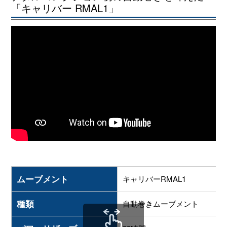
ムーブメント
キャリバーRMAL1
種類
自動巻きムーブメント
パワーリザーブ
55時間
scrollable
テンプ振動数
毎時28,800振動（可変慣性テ
リシャールミル オートマティック ラファエル ナダ