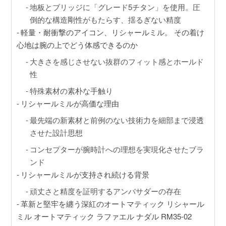
GINZA RASIN店舗情報
地板とブリッジに「グレード5チタン」を使用。圧
倒的な構造剛性がもたらす、揺るぎない精度
運営会社
軽量・耐衝撃のアイコン、リシャールミル。 その着け
心地は腕の上でどう体感できるのか
大きさを感じさせない抜群のフィット感とホールド
性
特殊素材の素朴な手触り
リシャールミルが高価な理由
最先端の新素材と前例のない技術力を細部まで浸透
させた設計思想
コンセプターが腕時計への理想を実現化させたブラ
ンド
リシャールミルが支持され続ける背景
頑丈さと精度を証明するアンバサダーの存在
革新と堅牢を纏う深紅のオートマティック リシャール
ミル オートマティック ラファエル ナダル RM35-02