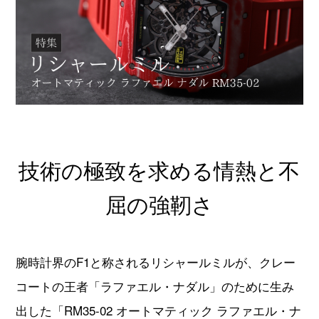
オーデマピゲ
パテックフィリップ
ヴァシュロンコンスタンタ
グランドセイコー
ン
チューダー
タグホイヤー
技術の極致を求める情熱と不
ジャガールクルト
ウブロ
屈の強靭さ
カルティエ
ランゲ＆ゾーネ
パネライ
ブレゲ
腕時計界のF1と称されるリシャールミルが、クレー
コートの王者「ラファエル・ナダル」のために生み
フランクミュラー
IWC
出した「RM35-02 オートマティック ラファエル・ナ