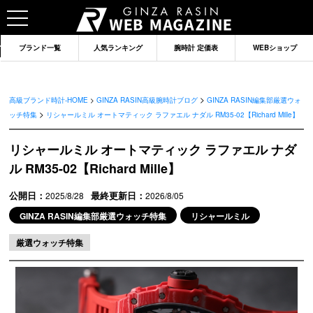
ブランド一覧
人気ランキング
腕時計 定価表
WEBショップ
>
高級ブランド時計-HOME
>
GINZA RASIN高級腕時計ブログ
GINZA RASIN編集部厳選ウォ
>
ッチ特集
リシャールミル オートマティック ラファエル ナダル RM35-02【Richard Mille】
リシャールミル オートマティック ラファエル ナダ
ル RM35-02【Richard Mille】
公開日：
最終更新日：
2025/8/28
2026/8/05
GINZA RASIN編集部厳選ウォッチ特集
リシャールミル
厳選ウォッチ特集
ブランドから記事を探す
ロレックス
オメガ