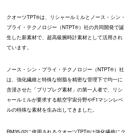
ています。
ノース・シン・プライ・テクノロジー（NTPT®）社
は、強化繊維と特殊な樹脂を精密な管理下で均一に
含浸させた「プリプレグ素材」の第一人者で、リシ
ャールミルが要求する航空宇宙分野やF1マシンレベ
ルの特殊な素材を生み出してきました。
RM35-02に使用されるクオーツTPT®は強化繊維にク
オーツファイバーを用いた素材で、強度や耐熱性に
優れるうえ、電磁波の透過性により、外部からの電
磁波による影響を受けにくいという腕時計には欠か
せない特性を持ちます。