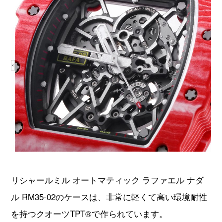
リシャールミル オートマティック ラファエル ナダ
ル RM35-02のケースは、非常に軽くて高い環境耐性
を持つクオーツTPT®で作られています。
クオーツTPT®は、リシャールミルとノース・シン・
プライ・テクノロジー（NTPT®）社の共同開発で誕
生した新素材で、超高級腕時計素材として活用され