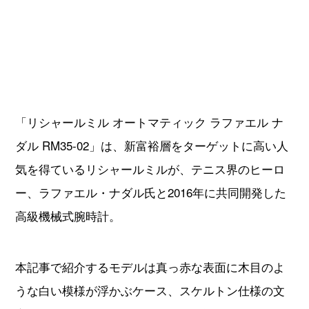
「リシャールミル オートマティック ラファエル ナ
ダル RM35-02」は、新富裕層をターゲットに高い人
気を得ているリシャールミルが、テニス界のヒーロ
ー、ラファエル・ナダル氏と2016年に共同開発した
高級機械式腕時計。
本記事で紹介するモデルは真っ赤な表面に木目のよ
うな白い模様が浮かぶケース、スケルトン仕様の文
字盤とケースバック、見ただけでも複雑さが伝わる
ムーブメントと攻めたデザインです。トノー型ケー
スの存在感も圧倒的で、一目で常識を逸した時計で
あることを印象づけることでしょう。