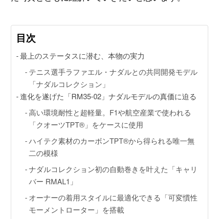
目次
動画コンテンツ
最上のステータスに潜む、本物の実力
おすすめコンテンツをGINZA RASINスタッフがご紹介
テニス選手ラファエル・ナダルとの共同開発モデル
GINZA RASIN Youtubeチャンネル
「ナダルコレクション」
進化を遂げた「RM35-02」ナダルモデルの真価に迫る
SNS
高い環境耐性と超軽量。F1や航空産業で使われる
「クオーツTPT®」をケースに使用
ハイテク素材のカーボンTPT®から得られる唯一無
二の模様
ナダルコレクション初の自動巻きを叶えた「キャリ
GINZA RASINオンラインショップ
バー RMAL1」
オーナーの着用スタイルに最適化できる「可変慣性
GINZA RASIN買取サイト
モーメントローター」を搭載