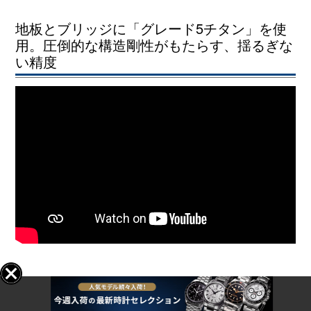
リシャールミル オートマティック ラファエル ナダ
ル RM35-02に採用されているムーブメント
「Cal.RMAL1」は、腕時計の心臓部にあたる構造の
要となる「地板」と「ブリッジ」にグレード5チタン
を使用しています。