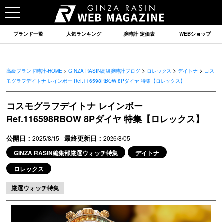
ブランド一覧
人気ランキング
腕時計 定価表
WEBショップ
>
>
>
高級ブランド時計-HOME
>
GINZA RASIN高級腕時計ブログ
ロレックス
デイトナ
コス
モグラフデイトナ レインボー Ref.116598RBOW 8Pダイヤ 特集【ロレックス】
コスモグラフデイトナ レインボー
Ref.116598RBOW 8Pダイヤ 特集【ロレックス】
公開日：
最終更新日：
2025/8/15
2026/8/05
GINZA RASIN編集部厳選ウォッチ特集
デイトナ
ロレックス
ブランドから記事を探す
厳選ウォッチ特集
ロレックス
オメガ