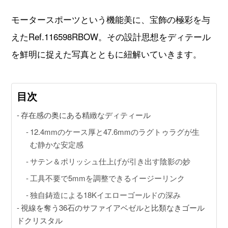
GINZA RASIN店舗情報
モータースポーツという機能美に、宝飾の極彩を与
運営会社
えたRef.116598RBOW。その設計思想をディテール
を鮮明に捉えた写真とともに紐解いていきます。
目次
存在感の奥にある精緻なディティール
12.4mmのケース厚と47.6mmのラグトゥラグが生
む静かな安定感
サテン＆ポリッシュ仕上げが引き出す陰影の妙
工具不要で5mmを調整できるイージーリンク
独自鋳造による18Kイエローゴールドの深み
視線を奪う36石のサファイアベゼルと比類なきゴール
ドクリスタル