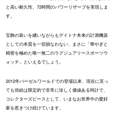
と高い耐久性、72時間のパワーリザーブを実現しま
す。
動画コンテンツ
おすすめコンテンツをGINZA RASINスタッフがご紹介
宝飾の装いを纏いながらもデイトナ本来の計測機器
GINZA RASIN Youtubeチャンネル
としての本質を一切損なわない、まさに「華やぎと
精密を極めた唯一無二のラグジュアリースポーツウ
SNS
ォッチ」といえるでしょう。
2012年バーゼルワールドでの登場以来、現在に至っ
ても供給は限定的で非常に珍しく価値ある時計で、
GINZA RASINオンラインショップ
コレクターズピースとして、いまなお世界中の愛好
GINZA RASIN買取サイト
家を惹きつけ続けています。