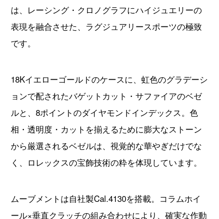
は、レーシング・クロノグラフにハイジュエリーの
すべてのブランドから探す
表現を融合させた、ラグジュアリースポーツの極致
です。
18Kイエローゴールドのケースに、虹色のグラデーシ
新着記事
ョンで配されたバゲットカット・サファイアのベゼ
ブランド別定価表
ルと、8ポイントのダイヤモンドインデックス。色
腕時計入門ガイド
相・透明度・カットを揃えるために膨大なストーン
から厳選されるベゼルは、視覚的な華やぎだけでな
腕時計メンテナンス大全
く、ロレックスの宝飾技術の粋を体現しています。
人気ランキング
腕時計クイズ
ムーブメントは自社製Cal.4130を搭載。コラムホイ
ール×垂直クラッチの組み合わせにより、確実な作動
監修者一覧