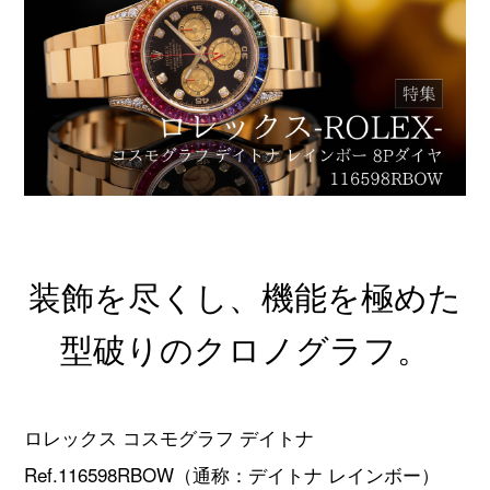
オーデマピゲ
パテックフィリップ
ヴァシュロンコンスタンタ
グランドセイコー
ン
チューダー
タグホイヤー
ジャガールクルト
ウブロ
装飾を尽くし、機能を極めた
カルティエ
ランゲ＆ゾーネ
型破りのクロノグラフ。
パネライ
ブレゲ
ロレックス コスモグラフ デイトナ
フランクミュラー
IWC
Ref.116598RBOW（通称：デイトナ レインボー）