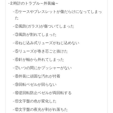
GINZA RASIN店舗情報
2.時計のトラブル～外装編～
①ケースやブレスレットが傷だらけになってしまっ
運営会社
た
②風防(ガラス)が傷ついてしまった
③風防が割れてしまった
④ねじ込み式リューズがねじ込めない
⑤リューズが巻き芯ごと抜けた
⑥針が軸から外れてしまった
⑦いつの間にかプッシャーがない
⑧外装に頑固な汚れが付着
⑨回転ベゼルが回らない
⑩逆回転防止ベゼルが両回転する
⑪文字盤の色が変化した
⑫文字盤の夜光が剥がれ落ちた