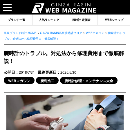
ブランド一覧
人気ランキング
腕時計 定価表
WEBショップ
>
>
高級ブランド時計-HOME
>
GINZA RASIN高級腕時計ブログ
WEBマガジン
腕時計のトラ
ブル。対処法から修理費用まで徹底解説！
腕時計のトラブル。対処法から修理費用まで徹底解
説！
公開日：
最終更新日：
2018/7/31
2025/5/30
WEBマガジン
廣島浩二
腕時計修理・メンテナンス大全
ブランドから記事を探す
ロレックス
オメガ