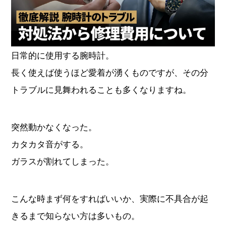
オーデマピゲ
パテックフィリップ
ヴァシュロンコンスタンタ
日常的に使用する腕時計。
グランドセイコー
ン
長く使えば使うほど愛着が湧くものですが、その分
チューダー
タグホイヤー
トラブルに見舞われることも多くなりますね。
ジャガールクルト
ウブロ
突然動かなくなった。
カタカタ音がする。
カルティエ
ランゲ＆ゾーネ
ガラスが割れてしまった。
パネライ
ブレゲ
こんな時まず何をすればいいか、実際に不具合が起
フランクミュラー
IWC
きるまで知らない方は多いもの。