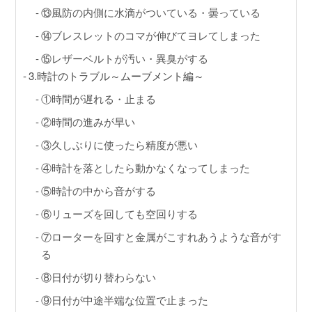
⑬風防の内側に水滴がついている・曇っている
⑭ブレスレットのコマが伸びてヨレてしまった
⑮レザーベルトが汚い・異臭がする
3.時計のトラブル～ムーブメント編～
①時間が遅れる・止まる
②時間の進みが早い
③久しぶりに使ったら精度が悪い
④時計を落としたら動かなくなってしまった
⑤時計の中から音がする
⑥リューズを回しても空回りする
⑦ローターを回すと金属がこすれあうような音がす
る
⑧日付が切り替わらない
⑨日付が中途半端な位置で止まった