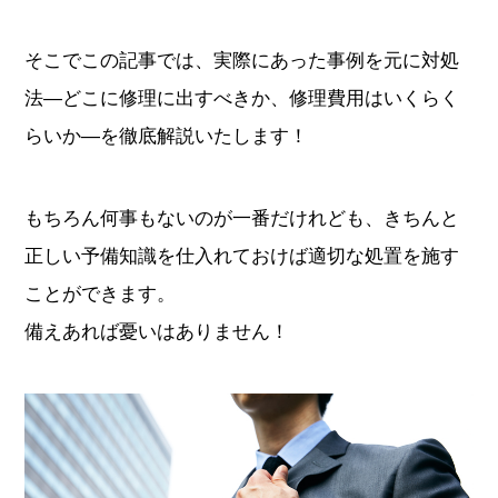
すべてのブランドから探す
そこでこの記事では、実際にあった事例を元に対処
法―どこに修理に出すべきか、修理費用はいくらく
らいか―を徹底解説いたします！
新着記事
もちろん何事もないのが一番だけれども、きちんと
ブランド別定価表
正しい予備知識を仕入れておけば適切な処置を施す
腕時計入門ガイド
ことができます。
備えあれば憂いはありません！
腕時計メンテナンス大全
人気ランキング
腕時計クイズ
監修者一覧