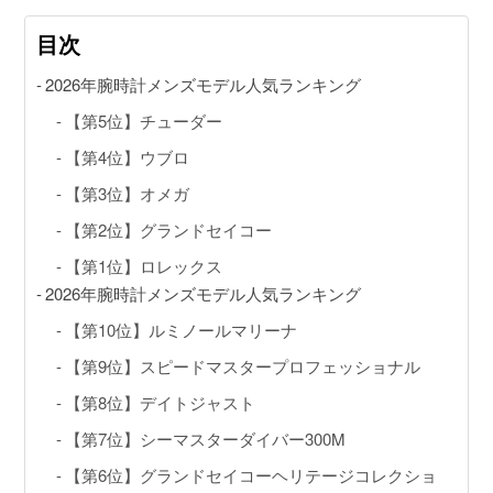
目次
2026年腕時計メンズモデル人気ランキング
動画コンテンツ
【第5位】チューダー
おすすめコンテンツをGINZA RASINスタッフがご紹介
【第4位】ウブロ
GINZA RASIN Youtubeチャンネル
【第3位】オメガ
【第2位】グランドセイコー
SNS
【第1位】ロレックス
2026年腕時計メンズモデル人気ランキング
【第10位】ルミノールマリーナ
【第9位】スピードマスタープロフェッショナル
GINZA RASINオンラインショップ
【第8位】デイトジャスト
【第7位】シーマスターダイバー300M
GINZA RASIN買取サイト
【第6位】グランドセイコーヘリテージコレクショ