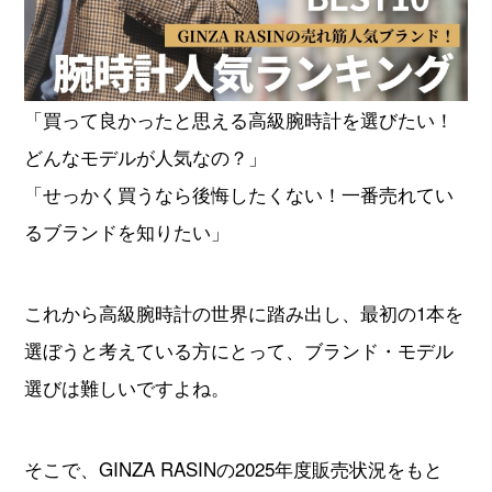
オーデマピゲ
パテックフィリップ
ヴァシュロンコンスタンタ
「買って良かったと思える高級腕時計を選びたい！
グランドセイコー
ン
どんなモデルが人気なの？」
チューダー
タグホイヤー
「せっかく買うなら後悔したくない！一番売れてい
るブランドを知りたい」
ジャガールクルト
ウブロ
これから高級腕時計の世界に踏み出し、最初の1本を
カルティエ
ランゲ＆ゾーネ
選ぼうと考えている方にとって、ブランド・モデル
選びは難しいですよね。
パネライ
ブレゲ
フランクミュラー
IWC
そこで、GINZA RASINの2025年度販売状況をもと