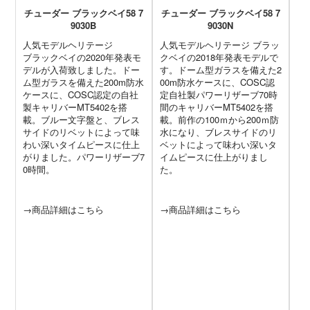
チューダー ブラックベイ58 7
チューダー ブラックベイ58 7
チ
9030B
9030N
人気モデルヘリテージ
人気モデルヘリテージ ブラッ
2
ブラックベイの2020年発表モ
クベイの2018年発表モデルで
リ
デルが入荷致しました。ドー
す。ドーム型ガラスを備えた2
ブ
ム型ガラスを備えた200m防水
00m防水ケースに、COSC認
フ
ケースに、COSC認定の自社
定自社製パワーリザーブ70時
た
製キャリバーMT5402を搭
間のキャリバーMT5402を搭
ブ
載。ブルー文字盤と、ブレス
載。前作の100ｍから200ｍ防
ア
サイドのリベットによって味
水になり、ブレスサイドのリ
で
わい深いタイムピースに仕上
ベットによって味わい深いタ
ン
がりました。パワーリザーブ7
イムピースに仕上がりまし
の
0時間。
た。
ュ
ー
ク
ー
→商品詳細はこちら
→商品詳細はこちら
パ
メ
→