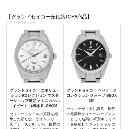
グランドセイコー エボリュー
グランドセイコー ヘリテージ
グ
ション9コレクション マスタ
コレクション クォーツ SBGX
コ
ーショップ限定 メカニカルハ
261
イビート 白樺林 SLGH005
セイコーが世界に誇る、現代
グ
セイコースタイルの真髄を継
の最高峰クォーツムーブメン
も
承した新たなデザインシリー
トとして名高い9F系キャリバ
デ
ズ「シーズン9」から、白樺の
ーを搭載したグランドセイコ
さ
美林をイメージした2021年モ
ー。ツインパルス制御モータ
模
デルが入荷いたしました。プ
ー・バックラッシュオートア
彩
レス加工によって生み出され
ジャスト機構・スーパーシー
イ
た巧みな陰影のある文字盤
ルドキャビン構造など、多く
イ
が、グランドセイコーの機械
の機構を搭載したクォーツの
続
式時計が作られる岩手県雫石
常識を超えたクォーツと呼ば
ル
町の、グランドセイコースタ
れています。そんな最先端を
で