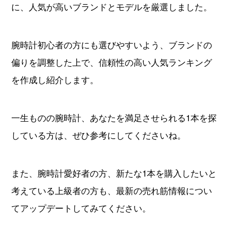
に、人気が高いブランドとモデルを厳選しました。
すべてのブランドから探す
腕時計初心者の方にも選びやすいよう、ブランドの
偏りを調整した上で、信頼性の高い人気ランキング
を作成し紹介します。
新着記事
ブランド別定価表
一生ものの腕時計、あなたを満足させられる1本を探
腕時計入門ガイド
している方は、ぜひ参考にしてくださいね。
腕時計メンテナンス大全
また、腕時計愛好者の方、新たな1本を購入したいと
人気ランキング
考えている上級者の方も、最新の売れ筋情報につい
腕時計クイズ
てアップデートしてみてください。
監修者一覧