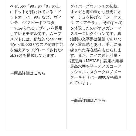
ベゼルの「90」の「0」の上
ダイバーズウォッチの伝統、
鉄
にドットが打たれている「ド
オメガと海の豊かな歴史にオ
度
ットオーバー90」など、ヴィ
マージュを捧げる「シーマス
が
ンテ―ジ”スピードマスタ
タ アクアテラ」。そのすべて
に
ー”にみられるデザインを採用
を体現したのがオメガシーマ
ー
しているモデルです。ムーブ
スターコレクションです。真
6
メントには、伝統的なcal.186
鍮製の文字盤は繊細でありな
致
1から15,000ガウスの耐磁性能
がら重厚感もあり、手元に洗
ま
を備えアップグレードされたc
練された存在感をもたらしま
0
al.3861を搭載しています。
す。また、スイス連邦計量・
ク
認定局（METAS）認定の業界
C
最高水準を誇るオメガコーア
の
クシャルマスタークロノメー
良
→商品詳細はこちら
ターキャリバー8800が搭載さ
モ
れています。
→
→商品詳細はこちら