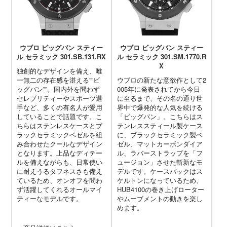
ウブロ ビッグバン スティー
ウブロ ビッグバン スティー
ウ
ル セラミック 301.SB.131.RX
ル セラミック 301.SM.1770.R
ン 
X
独創的なデザインを備え、唯
一無二の存在感を湛える””ビ
ウブロの新たな意欲作として2
ウ
ッグバン””。国内外を問わず
005年に発表されてから今日
ン
セレブリティーやスポーツ選
に至るまで、その名の通り世
シ
手など、多くの有名人が愛用
界中で爆発的な人気を続ける
ク
していることで話題です。こ
「ビッグバン」。こちらはス
様
ちらはステンレスケースとブ
テンレススティール製ケース
ま
ラックセラミックベゼルを組
に、ブラックセラミック製ベ
ラ
み合わせたクールなデザイン
ゼル、マットカーボンダイア
ブ
となります。上品なディテー
ル、ラバーストラップを「フ
な
ルを備えながらも、日常使い
ュージョン」させた斬新なモ
も
に耐えうるタフネスさも備え
デルです。ケースバックはス
ー
ているため、オンオフを問わ
ケルトンになっているため、
で
ず活躍してくれるオールマイ
HUB4100の巻き上げローター
ティーなモデルです。
やムーブメントの動きを楽し
めます。
→