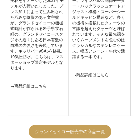
ジオの近くにある日本有数の
いくムーブメントを包むのは
ま
白樺の力強さを表現していま
クラシカルなステンレスケー
す。キャリバー9SA5を搭載。
ス。幅広いシーン・年代で活
10気圧防水。こちらは、マス
躍する一本です。
→
ターショップ限定モデルとな
ります。
→商品詳細はこちら
→商品詳細はこちら
グランドセイコー販売中の商品一覧
グランドセイコーが人気の理由
グランドセイコーは年々人気が高まっており、信頼