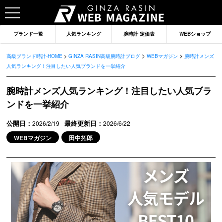
ブランド一覧
人気ランキング
腕時計 定価表
WEBショップ
>
>
高級ブランド時計-HOME
>
GINZA RASIN高級腕時計ブログ
WEBマガジン
腕時計メンズ
人気ランキング！注目したい人気ブランドを一挙紹介
腕時計メンズ人気ランキング！注目したい人気ブラ
ンドを一挙紹介
公開日：
最終更新日：
2026/2/19
2026/6/22
WEBマガジン
田中拓郎
ブランドから記事を探す
ロレックス
オメガ