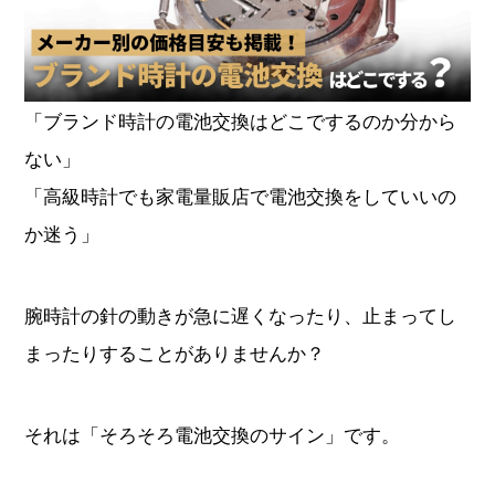
オーデマピゲ
パテックフィリップ
ヴァシュロンコンスタンタ
「ブランド時計の電池交換はどこでするのか分から
グランドセイコー
ン
ない」
チューダー
タグホイヤー
「高級時計でも家電量販店で電池交換をしていいの
か迷う」
ジャガールクルト
ウブロ
腕時計の針の動きが急に遅くなったり、止まってし
カルティエ
ランゲ＆ゾーネ
まったりすることがありませんか？
パネライ
ブレゲ
それは「そろそろ電池交換のサイン」です。
フランクミュラー
IWC