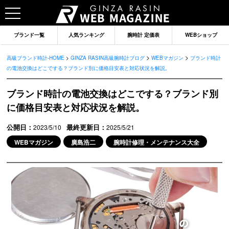
ブランド一覧
人気ランキング
腕時計 定価表
WEBショップ
>
>
高級ブランド時計-HOME
>
GINZA RASIN高級腕時計ブログ
WEBマガジン
ブランド時計
の電池交換はどこでする？ブランド別に価格目安表と対応状況を解説。
ブランド時計の電池交換はどこでする？ブランド別
に価格目安表と対応状況を解説。
公開日：
最終更新日：
2023/5/10
2025/5/21
WEBマガジン
廣島浩二
腕時計修理・メンテナンス大全
ブランドから記事を探す
ロレックス
オメガ