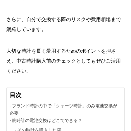
さらに、自分で交換する際のリスクや費用相場まで
動画コンテンツ
網羅しています。
おすすめコンテンツをGINZA RASINスタッフがご紹介
GINZA RASIN Youtubeチャンネル
大切な時計を長く愛用するためのポイントを押さ
え、中古時計購入前のチェックとしてもぜひご活用
SNS
ください。
目次
GINZA RASINオンラインショップ
ブランド時計の中で「クォーツ時計」のみ電池交換が
必要
GINZA RASIN買取サイト
腕時計の電池交換はどこでできる？
その時計を購入した店