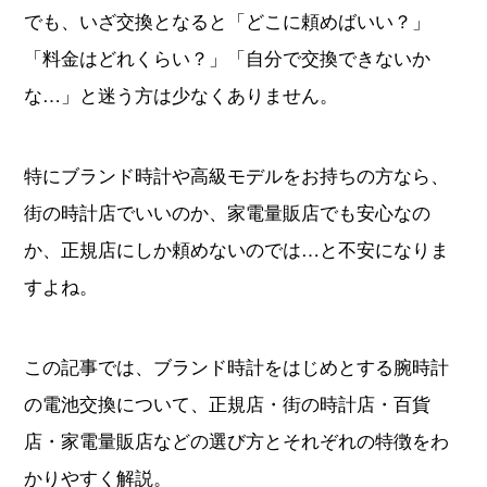
でも、いざ交換となると「どこに頼めばいい？」
すべてのブランドから探す
「料金はどれくらい？」「自分で交換できないか
な…」と迷う方は少なくありません。
特にブランド時計や高級モデルをお持ちの方なら、
新着記事
街の時計店でいいのか、家電量販店でも安心なの
ブランド別定価表
か、正規店にしか頼めないのでは…と不安になりま
腕時計入門ガイド
すよね。
腕時計メンテナンス大全
この記事では、ブランド時計をはじめとする腕時計
人気ランキング
の電池交換について、正規店・街の時計店・百貨
腕時計クイズ
店・家電量販店などの選び方とそれぞれの特徴をわ
かりやすく解説。
監修者一覧