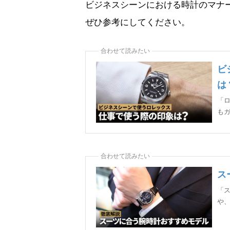
ビジネスシーンにおける時計のマナ
ぜひ参考にしてください。
ビ
は
「
も
ス
「
や