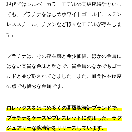
現代ではシルバーカラーモデルの高級腕時計といっ
ても、プラチナをはじめホワイトゴールド、ステン
すべてのブランドから探す
レススチール、チタンなど様々なモデルが存在しま
す。
新着記事
プラチナは、その存在感と希少価値、ほかの金属に
ブランド別定価表
はない高貴な色味と輝きで、貴金属のなかでもゴー
腕時計入門ガイド
ルドと並び称されてきました。また、耐食性や硬度
の点でも優秀な金属です。
腕時計メンテナンス大全
人気ランキング
ロレックスをはじめ多くの高級腕時計ブランドで、
腕時計クイズ
プラチナをケースやブレスレットに使用した、ラグ
ジュアリーな腕時計をリリースしています。
監修者一覧