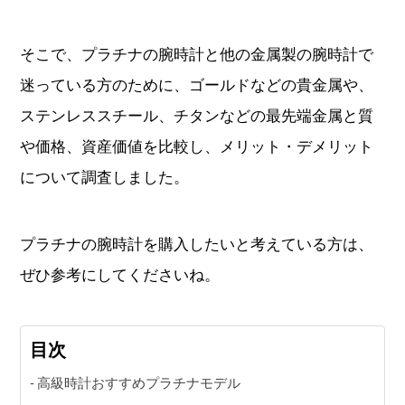
そこで、プラチナの腕時計と他の金属製の腕時計で
動画コンテンツ
迷っている方のために、ゴールドなどの貴金属や、
おすすめコンテンツをGINZA RASINスタッフがご紹介
ステンレススチール、チタンなどの最先端金属と質
GINZA RASIN Youtubeチャンネル
や価格、資産価値を比較し、メリット・デメリット
について調査しました。
SNS
プラチナの腕時計を購入したいと考えている方は、
ぜひ参考にしてくださいね。
GINZA RASINオンラインショップ
目次
GINZA RASIN買取サイト
高級時計おすすめプラチナモデル