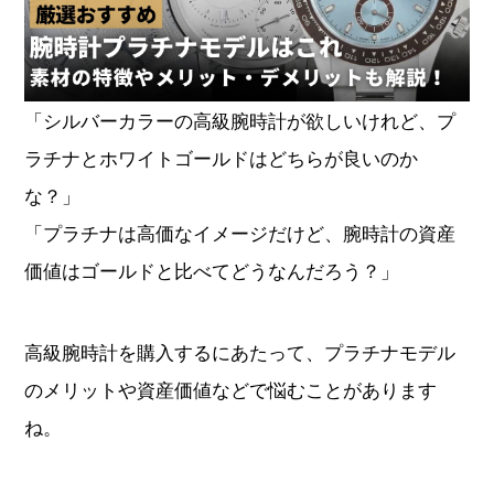
オーデマピゲ
パテックフィリップ
ヴァシュロンコンスタンタ
「シルバーカラーの高級腕時計が欲しいけれど、プ
グランドセイコー
ン
ラチナとホワイトゴールドはどちらが良いのか
チューダー
タグホイヤー
な？」
「プラチナは高価なイメージだけど、腕時計の資産
ジャガールクルト
ウブロ
価値はゴールドと比べてどうなんだろう？」
カルティエ
ランゲ＆ゾーネ
高級腕時計を購入するにあたって、プラチナモデル
のメリットや資産価値などで悩むことがあります
パネライ
ブレゲ
ね。
フランクミュラー
IWC