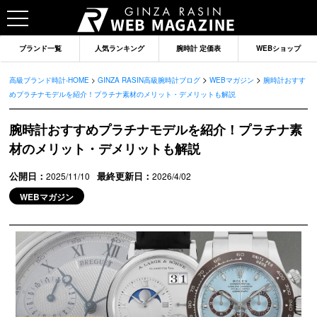
ブランド一覧
人気ランキング
腕時計 定価表
WEBショップ
>
>
高級ブランド時計-HOME
>
GINZA RASIN高級腕時計ブログ
WEBマガジン
腕時計おすす
めプラチナモデルを紹介！プラチナ素材のメリット・デメリットも解説
腕時計おすすめプラチナモデルを紹介！プラチナ素
材のメリット・デメリットも解説
公開日：
最終更新日：
2025/11/10
2026/4/02
WEBマガジン
ブランドから記事を探す
ロレックス
オメガ