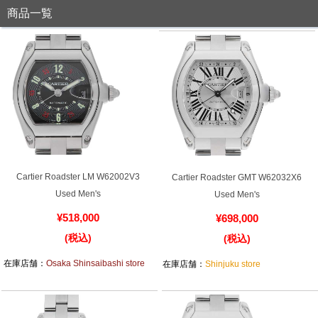
商品一覧
全てのブランドを見
ロレックス
パテック
る
フィリップ
オーデマピゲ
ウブロ
カルティエ
Cartier Roadster LM W62002V3
Cartier Roadster GMT W62032X6
Used Men's
Used Men's
¥518,000
¥698,000
(税込)
(税込)
在庫店舗：
Osaka Shinsaibashi store
在庫店舗：
Shinjuku store
グランド
オメガ
IWC