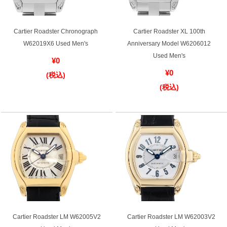
複数条件で商品を絞り込む
Cartier Roadster Chronograph
Cartier Roadster XL 100th
W62019X6 Used Men's
Anniversary Model W6206012
詳細検索はこちら
Used Men's
¥0
¥0
(税込)
(税込)
ご利用ガイド
GINZA RASINのプレミアムクオリティについて
送料・お支払方法
ショッピングローンの流れ
よくある質問
お問い合わせ
Cartier Roadster LM W62005V2
Cartier Roadster LM W62003V2