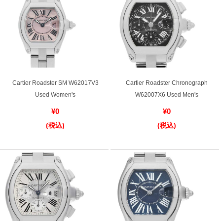
セイコー
Cartier Roadster SM W62017V3
Cartier Roadster Chronograph
ヴァシュロン
チューダー
パネライ
Used Women's
W62007X6 Used Men's
コンスタンタン
¥0
¥0
(税込)
(税込)
商品の状態から探す
新品
未使用品
中古品
アンティーク品
WEB限定品
SALE