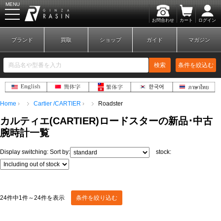
MENU
お問合わせ
カート
ログイン
GINZA RASIN
ブランド
買取
ショップ
ガイド
マガジン
検索
条件を絞込む
Home
Cartier /CARTIER
Roadster
新規会員登録
ログイン
カルティエ
(
CARTIER
)
ロードスター
の新品･中古
腕時計一覧
ブランドから探す
Display switching:
Sort by:
stock:
24件中1件～24件を表示
条件を絞り込む