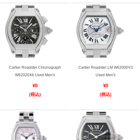
買取専門サロン
買取ご成約者様限定5万円クーポン
75%以上保証！中古商品高価買戻し
修理・メンテナンスをご希望の方
Cartier Roadster Chronograph
Cartier Roadster LM W62000V3
W62020X6 Used Men's
Used Men's
修理依頼をする
¥0
¥0
修理・メンテンナンスについて
(税込)
(税込)
オーバーホールについて
外装仕上げについて
電池交換について