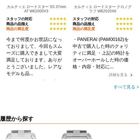
カルティエ ロードスター SS 37mm
カルティエ ロードスター クロノグ
AT W62000V3
ラフ W62020X6
スタッフの対応
★★★★★
スタッフの対応
★★★★★
商品の品揃え
★★★★★
商品の品揃え
★★★★★
商品の満足度
★★★★★
商品の満足度
★★★★★
今まで何度かお世話になっ
・PANERAI (PAM00162)を
ておりまして、今回もスム
中古で購入した時のクォリ
ーズに購入できまして大変
ティに満足 ・上記の時計を
満足しております。ありが
オーバーホールした時の価
とうございました。レアな
格・内容・対応に...
モデルも品...
詳細を見る
詳細を見る
すべて見る >
履歴
から探す