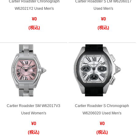
Cartier Roadster Chronograph
Cartier Roadster S LM W6206017
新宿店
大阪心斎橋店
W62021Y2 Used Men's
Used Men's
¥0
¥0
買取サロン
(税込)
(税込)
GINZA RASIN公式ブログ
WEBマガジン
買取ブログ
SNS・動画
Cartier Roadster SM W62017V3
Cartier Roadster S Chronograph
Used Women's
W6206020 Used Men's
For Overseas Customers
¥0
¥0
(税込)
(税込)
English
简体中文