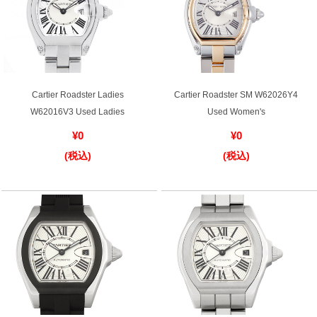
Cartier Roadster Ladies
Cartier Roadster SM W62026Y4
W62016V3 Used Ladies
Used Women's
¥0
¥0
(税込)
(税込)