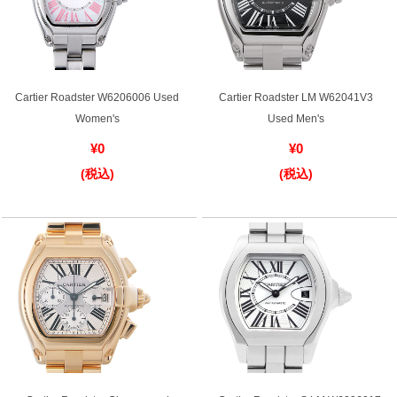
GINZA RASINについて
Cartier Roadster W6206006 Used
Cartier Roadster LM W62041V3
お客様の声・口コミ
Women's
Used Men's
GINZA RASINの中古腕時計について
¥0
¥0
(税込)
(税込)
スタッフフォト
受賞歴
求人情報
店舗情報
銀座中央通り店
銀座本店