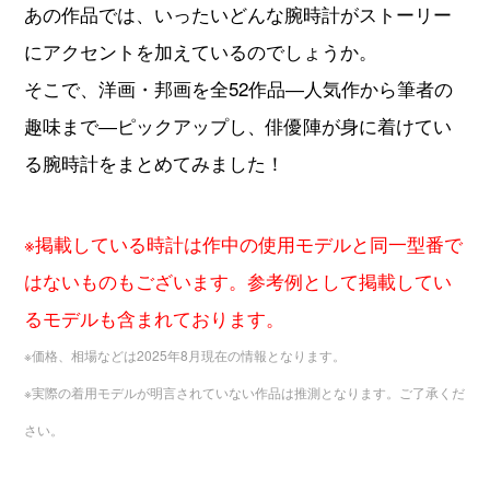
あの作品では、いったいどんな腕時計がストーリー
にアクセントを加えているのでしょうか。
すべてのブランドから探す
そこで、洋画・邦画を全52作品―人気作から筆者の
趣味まで―ピックアップし、俳優陣が身に着けてい
る腕時計をまとめてみました！
新着記事
ブランド別定価表
※掲載している時計は作中の使用モデルと同一型番で
腕時計入門ガイド
はないものもございます。参考例として掲載してい
るモデルも含まれております。
腕時計メンテナンス大全
※価格、相場などは2025年8月現在の情報となります。
人気ランキング
※実際の着用モデルが明言されていない作品は推測となります。ご了承くだ
腕時計クイズ
さい。
監修者一覧