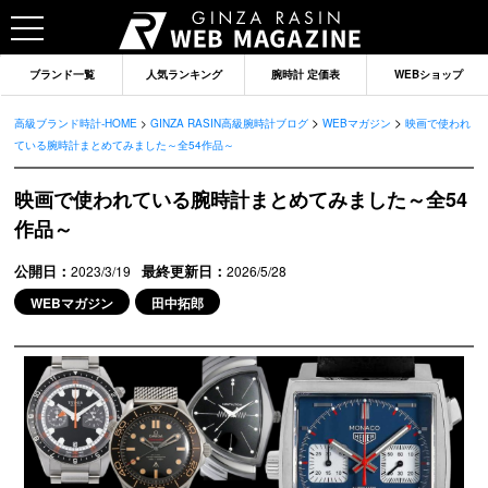
ブランド一覧
人気ランキング
腕時計 定価表
WEBショップ
>
>
高級ブランド時計-HOME
>
GINZA RASIN高級腕時計ブログ
WEBマガジン
映画で使われ
ている腕時計まとめてみました～全54作品～
映画で使われている腕時計まとめてみました～全54
作品～
公開日：
最終更新日：
2023/3/19
2026/5/28
WEBマガジン
田中拓郎
ブランドから記事を探す
ロレックス
オメガ