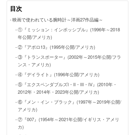
目次
映画で使われている腕時計～洋画27作品編～
動画コンテンツ
①『ミッション：インポッシブル』(1996年～2018
年公開/アメリカ)
おすすめコンテンツをGINZA RASINスタッフがご紹介
GINZA RASIN Youtubeチャンネル
②『アポロ13』(1995年公開/アメリカ)
③『トランスポーター』(2002年～2015年公開/フラ
ンス・アメリカ)
SNS
④『デイライト』(1996年公開/アメリカ)
⑤『エクスペンダブルズI・II・III・IV』(2010年・
2012年・2014年・2023年公開/アメリカ)
⑥『メン・イン・ブラック』(1997年～2019年公開/
GINZA RASINオンラインショップ
アメリカ)
⑦『007』(1954年～2021年公開/イギリス・アメリ
GINZA RASIN買取サイト
カ)